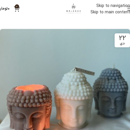
Skip to navigation
0
۰
تومان
Skip to main content
22
دی