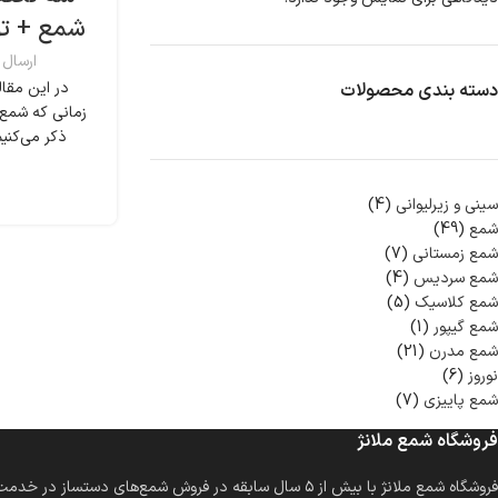
شمع + ت
ارسال
در این مقال
دسته بندی محصولات
زمانی که شمع‌
ذکر می‌کنی
سینی و زیرلیوانی
4
شمع
49
شمع زمستانی
7
شمع سردیس
4
شمع کلاسیک
5
شمع گیپور
1
شمع مدرن
21
نوروز
6
شمع پاییزی
7
فروشگاه شمع ملانژ
فروشگاه شمع ملانژ با بیش از ۵ سال سابقه در فروش شمع