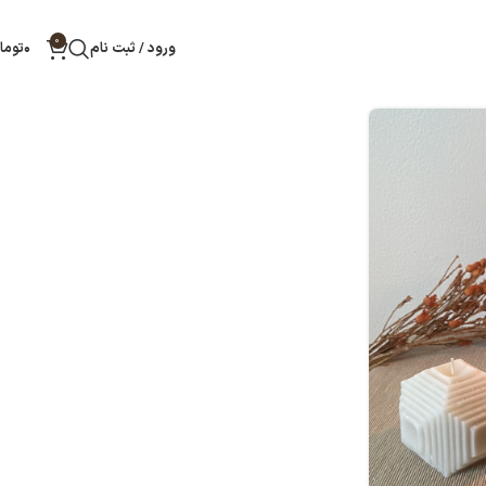
0
ورود / ثبت نام
۰
توما