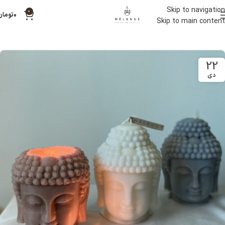
Skip to navigation
0
۰
تومان
Skip to main content
22
دی