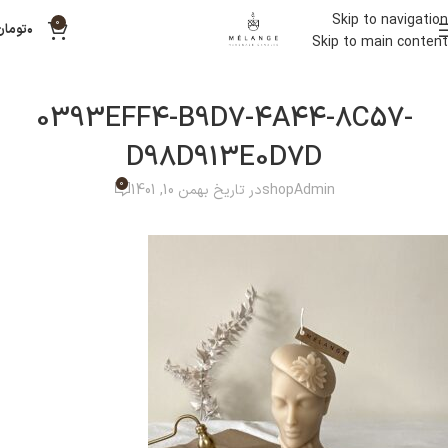
Skip to navigation
0
۰
تومان
Skip to main content
0393EFF4-B9D7-4A44-8C57-
D98D913E0D7D
0
shopAdmin
در تاریخ بهمن 10, 1401