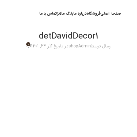
صفحه اصلی
فروشگاه
درباره ما
بلاگ ملانژ
تماس با ما
detDavidDecor1
0
ارسال توسط
shopAdmin
در تاریخ آذر 24, 1401