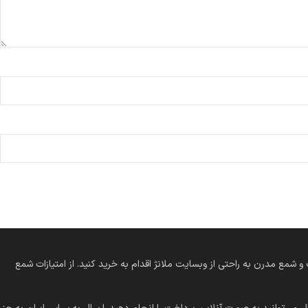
 کلاسیک و شمع مدرن به راحتی از وبسایت ملانژ اقدام به خرید کنید. از امتیازات شمع