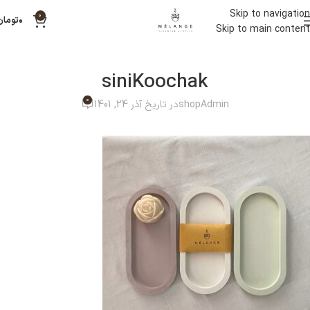
Skip to navigation
0
۰
تومان
Skip to main content
siniKoochak
0
shopAdmin
در تاریخ آذر 24, 1401