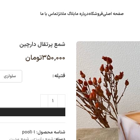
صفحه اصلی
فروشگاه
درباره ما
بلاگ ملانژ
تماس با ما
شمع پرتقال دارچین
۳۵۰,۰۰۰
تومان
فتیله
سلولزی
شناسه محصول:
pool1-1
دسته:
شمع پاییزی
,
شمع مدرن