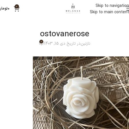
Skip to navigation
0
۰
تومان
Skip to main content
ostovanerose
0
نازنین
در تاریخ دی 15, 1403