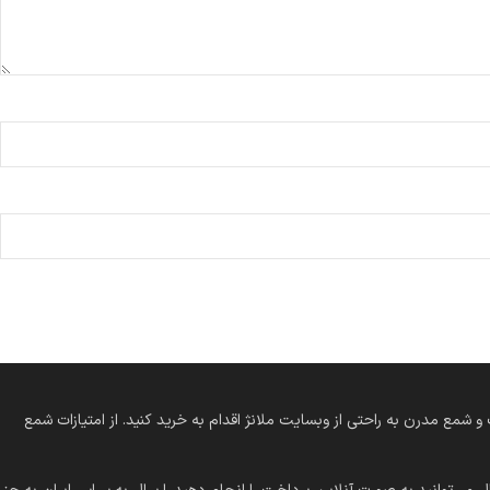
 کلاسیک و شمع مدرن به راحتی از وبسایت ملانژ اقدام به خرید کنید. از امتیازات شمع