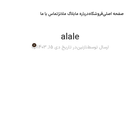
صفحه اصلی
فروشگاه
درباره ما
بلاگ ملانژ
تماس با ما
alale
0
ارسال توسط
نازنین
در تاریخ دی 15, 1403