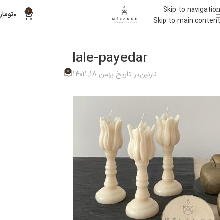
Skip to navigation
0
۰
تومان
Skip to main content
lale-payedar
0
نازنین
در تاریخ بهمن 18, 1402