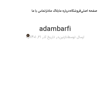
صفحه اصلی
فروشگاه
درباره ما
بلاگ ملانژ
تماس با ما
adambarfi
0
ارسال توسط
نازنین
در تاریخ آذر 21, 1401