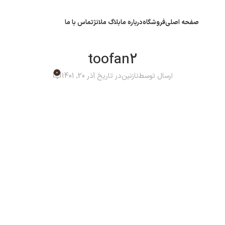
صفحه اصلی
فروشگاه
درباره ما
بلاگ ملانژ
تماس با ما
toofan2
0
ارسال توسط
نازنین
در تاریخ آذر 20, 1401