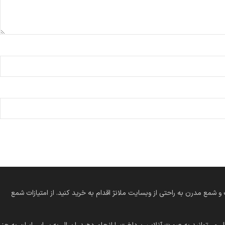
 کلاسیک و شمع مدرن به راحتی از وبسایت ملانژ اقدام به خرید کنید. از امتیازات شمع