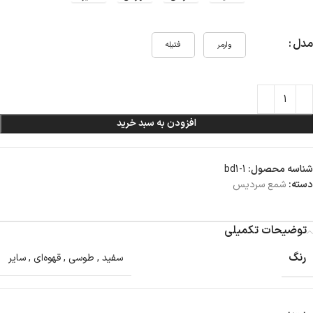
مدل
وارمر
فتیله‌
افزودن به سبد خرید
شناسه محصول:
bd1-1
دسته:
شمع سردیس
توضیحات تکمیلی
رنگ
سفید
,
طوسی
,
قهوه‌ای
,
سایر