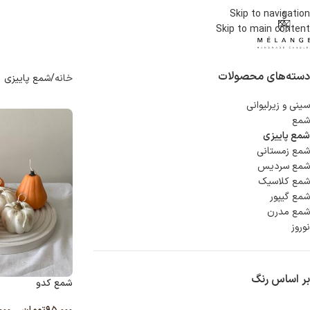
Skip to navigation
Skip to main content
دسته‌های محصولات
خانه
شمع پاییزی
سینی و زیرلیوانی
شمع
شمع پاییزی
شمع زمستانی
شمع سردیس
شمع کلاسیک
شمع گیپور
شمع مدرن
نوروز
بر اساس رنگ
شمع کدو